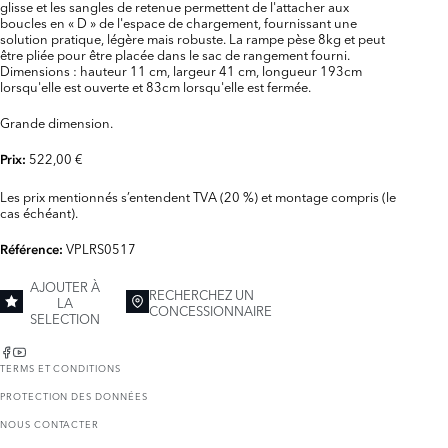
glisse et les sangles de retenue permettent de l'attacher aux
boucles en « D » de l'espace de chargement, fournissant une
solution pratique, légère mais robuste. La rampe pèse 8kg et peut
être pliée pour être placée dans le sac de rangement fourni.
Dimensions : hauteur 11 cm, largeur 41 cm, longueur 193cm
lorsqu'elle est ouverte et 83cm lorsqu'elle est fermée.
Grande dimension.
522,00 €
Prix:
Les prix mentionnés s’entendent TVA (20 %) et montage compris (le
cas échéant).
VPLRS0517
Référence:
AJOUTER À
RECHERCHEZ UN
LA
CONCESSIONNAIRE
SELECTION
TERMS ET CONDITIONS
PROTECTION DES DONNÉES
NOUS CONTACTER