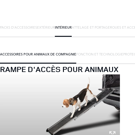
PACKS D'ACCESSOIRES
EXTÉRIEUR
INTÉRIEUR
ATTELAGE ET PORTAGE
ROUES ET ACC
ACCESSOIRES POUR ANIMAUX DE COMPAGNIE
FONCTION ET TECHNOLOGIE
PROTEC
RAMPE D'ACCÈS POUR ANIMAUX