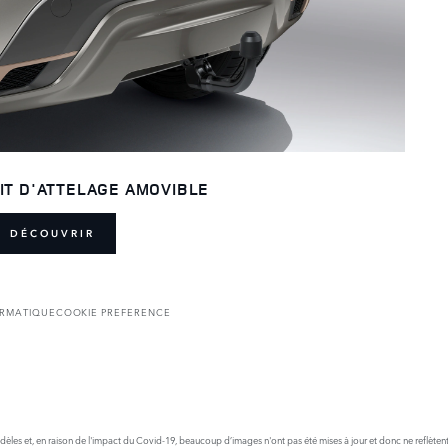
IT D'ATTELAGE AMOVIBLE
DÉCOUVRIR
ORMATIQUE
COOKIE PREFERENCE
odèles et, en raison de l'impact du Covid-19, beaucoup d’images n'ont pas été mises à jour et donc ne reflètent