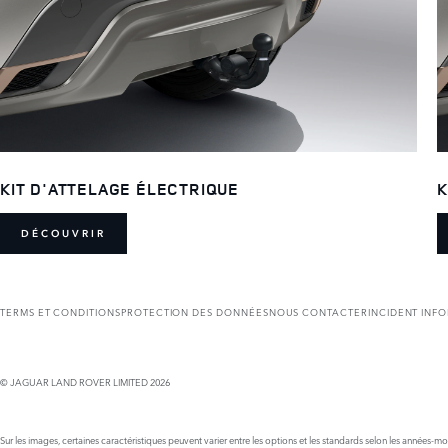
KIT D'ATTELAGE ÉLECTRIQUE
K
DÉCOUVRIR
TERMS ET CONDITIONS
PROTECTION DES DONNÉES
NOUS CONTACTER
INCIDENT INF
© JAGUAR LAND ROVER LIMITED 2026
Sur les images, certaines caractéristiques peuvent varier entre les options et les standards selon les années-m