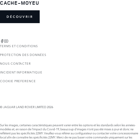
CACHE-MOYEU
DÉCOUVRIR
TERMS ET CONDITIONS
PROTECTION DES DONNÉES
NOUS CONTACTER
INCIDENT INFORMATIQUE
COOKIE PREFERENCE
© JAGUAR LAND ROVER LIMITED 2026
Sur les images, certaines caractéristiques peuvent varier entre les options et les standards selon les années-
modèles et, en raison de l'impact du Covid-19, beaucoup d’images n'ont pas été mises à jour et donc ne
reflètent pas les spécificités 22MY. Veuillez-vous référer au configurateur ou contacter votre concessionnaire
local afin de connaître les spécificités 22MY. Merci de ne pas baser votre commande uniquement sur les