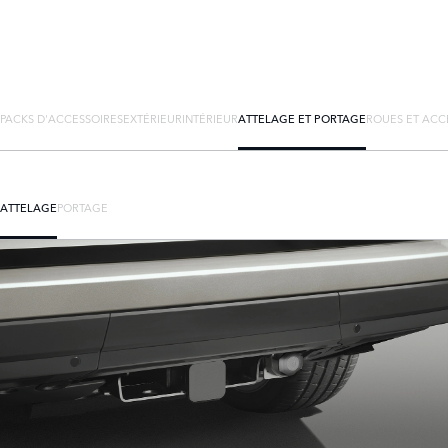
PACKS D'ACCESSOIRES
EXTÉRIEUR
INTÉRIEUR
ATTELAGE ET PORTAGE
ROUES ET ACC
ATTELAGE
PORTAGE