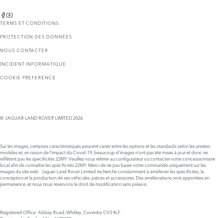
TERMS ET CONDITIONS
PROTECTION DES DONNÉES
NOUS CONTACTER
INCIDENT INFORMATIQUE
COOKIE PREFERENCE
© JAGUAR LAND ROVER LIMITED 2026
Sur les images, certaines caractéristiques peuvent varier entre les options et les standards selon les années-
modèles et, en raison de l'impact du Covid-19, beaucoup d’images n'ont pas été mises à jour et donc ne
reflètent pas les spécificités 22MY. Veuillez-vous référer au configurateur ou contacter votre concessionnaire
local afin de connaître les spécificités 22MY. Merci de ne pas baser votre commande uniquement sur les
images du site web. Jaguar Land Rover Limited recherche constamment à améliorer les spécificités, la
conception et la production de ses véhicules, pièces et accessoires. Des améliorations sont apportées en
permanence, et nous nous réservons le droit de modification sans préavis.
Registered Office: Abbey Road, Whitley, Coventry CV3 4LF