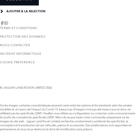
AJOUTER À LA SELECTION
TERMS ET CONDITIONS
PROTECTION DES DONNÉES
NOUS CONTACTER
INCIDENT INFORMATIQUE
COOKIE PREFERENCE
© JAGUAR LAND ROVER LIMITED 2026
Sur les images, certaines caractéristiques peuvent varier entre les options et les standards selon les années-
modèles et, en raison de l'impact du Covid-19, beaucoup d’images n'ont pas été mises à jour et donc ne
reflètent pas les spécificités 22MY. Veuillez-vous référer au configurateur ou contacter votre concessionnaire
local afin de connaître les spécificités 22MY. Merci de ne pas baser votre commande uniquement sur les
images du site web. Jaguar Land Rover Limited recherche constamment à améliorer les spécificités, la
conception et la production de ses véhicules, pièces et accessoires. Des améliorations sont apportées en
permanence, et nous nous réservons le droit de modification sans préavis.