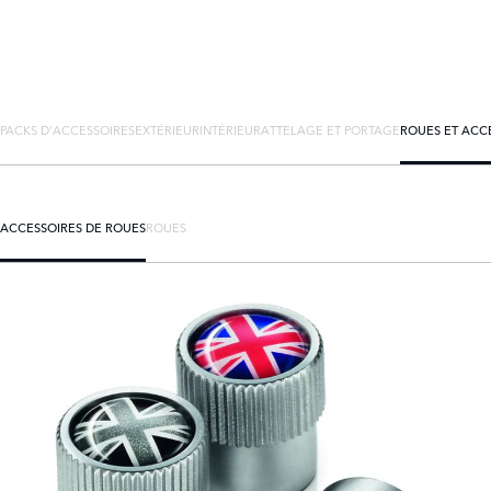
PACKS D'ACCESSOIRES
EXTÉRIEUR
INTÉRIEUR
ATTELAGE ET PORTAGE
ROUES ET ACC
ACCESSOIRES DE ROUES
ROUES