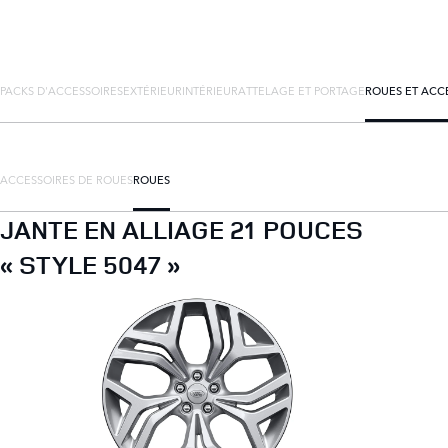
PACKS D'ACCESSOIRES
EXTÉRIEUR
INTÉRIEUR
ATTELAGE ET PORTAGE
ROUES ET ACC
ACCESSOIRES DE ROUES
ROUES
JANTE EN ALLIAGE 21 POUCES
« STYLE 5047 »