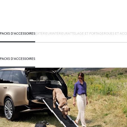
PACKS D'ACCESSOIRES
EXTÉRIEUR
INTÉRIEUR
ATTELAGE ET PORTAGE
ROUES ET ACC
PACKS D'ACCESSOIRES