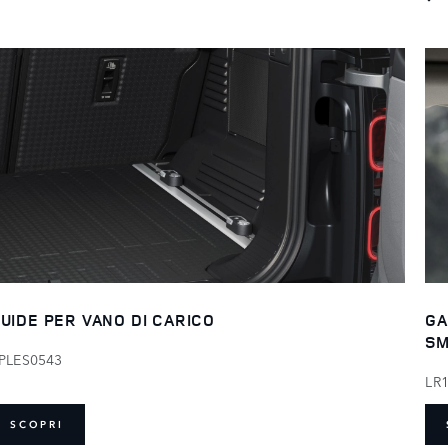
UIDE PER VANO DI CARICO
GA
SM
PLES0543
LR
SCOPRI