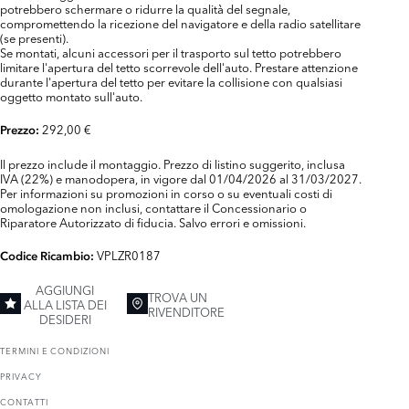
potrebbero schermare o ridurre la qualità del segnale,
compromettendo la ricezione del navigatore e della radio satellitare
(se presenti).
Se montati, alcuni accessori per il trasporto sul tetto potrebbero
limitare l'apertura del tetto scorrevole dell'auto. Prestare attenzione
durante l'apertura del tetto per evitare la collisione con qualsiasi
oggetto montato sull'auto.
292,00 €
Prezzo:
Il prezzo include il montaggio. Prezzo di listino suggerito, inclusa
IVA (22%) e manodopera, in vigore dal 01/04/2026 al 31/03/2027.
Per informazioni su promozioni in corso o su eventuali costi di
omologazione non inclusi, contattare il Concessionario o
Riparatore Autorizzato di fiducia. Salvo errori e omissioni.
VPLZR0187
Codice Ricambio:
AGGIUNGI
TROVA UN
ALLA LISTA DEI
RIVENDITORE
DESIDERI
TERMINI E CONDIZIONI
PRIVACY
CONTATTI