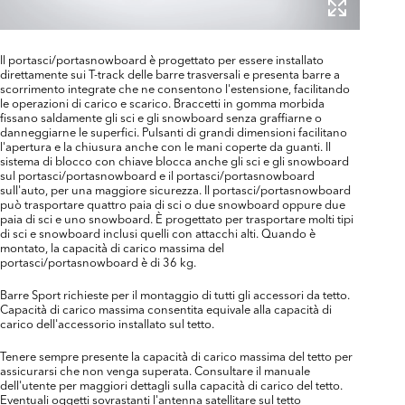
Il portasci/portasnowboard è progettato per essere installato
direttamente sui T-track delle barre trasversali e presenta barre a
scorrimento integrate che ne consentono l'estensione, facilitando
le operazioni di carico e scarico. Braccetti in gomma morbida
fissano saldamente gli sci e gli snowboard senza graffiarne o
danneggiarne le superfici. Pulsanti di grandi dimensioni facilitano
l'apertura e la chiusura anche con le mani coperte da guanti. Il
sistema di blocco con chiave blocca anche gli sci e gli snowboard
sul portasci/portasnowboard e il portasci/portasnowboard
sull'auto, per una maggiore sicurezza. Il portasci/portasnowboard
può trasportare quattro paia di sci o due snowboard oppure due
paia di sci e uno snowboard. È progettato per trasportare molti tipi
di sci e snowboard inclusi quelli con attacchi alti. Quando è
montato, la capacità di carico massima del
portasci/portasnowboard è di 36 kg.
Barre Sport richieste per il montaggio di tutti gli accessori da tetto.
Capacità di carico massima consentita equivale alla capacità di
carico dell'accessorio installato sul tetto.
Tenere sempre presente la capacità di carico massima del tetto per
assicurarsi che non venga superata. Consultare il manuale
dell'utente per maggiori dettagli sulla capacità di carico del tetto.
Eventuali oggetti sovrastanti l'antenna satellitare sul tetto