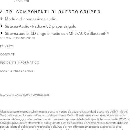
DESIDERI
ALTRI COMPONENTI DI QUESTO GRUPPO
Modulo di connessione audio
Sistema Audio - Radio e CD player singolo
Sistema audio, CD singolo, radio con MP3/AUX e Bluetooth®
TERMINI E CONDIZIONI
PRIVACY
CONTATTI
INCIDENTE INFORMATICO
COOKIE PREFERENCE
© JAGUAR LAND ROVER LIMITED 2026
Alcuni accessori mostrati sulle immagini possono variare da opzionali a standard a seconda del MY (Model
Year) della vettura. A causa dell’impatto della pandemia Covid-19 sulle attività lavorative, alcune immagini
non sono state aggiornate, pertanto nel sito non sono rappresentate tutte le specifiche tecniche del MY22. Si
consiglia quindi di fare riferimento al configuratore auto e consultare il Concessionario autorizzato di fiducia
per tutti i dettagli delle specifiche tecniche del MY22 e di non effettuare un acquisto basandosi solo ed