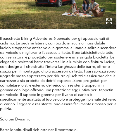
Il pacchetto Biking Adventures è pensato per gli appassionati di
ciclismo. Le pedane laterali, con bordo in acciaio inossidabile
lucido e tappetino antiscivolo in gomma, aiutano a salire e scendere
dal veicolo e migliorano l'accesso al tetto. Il portabiciclette da tetto,
con serratura, è progettato per sostenere una singola bicicletta. Le
eleganti e resistenti barre trasversali in alluminio con finitura lucida,
con design a T che sfrutta l'intera lunghezza delle barre, offrono
spazio per il montaggio di più accessori da tetto. I paraspruzzi sono
upgrade molto apprezzato per ridurre gli schizzi e assicurare che la
carrozzeria sia protetta da detriti e sporco. Sono progettati per
completare lo stile esterno del veicolo. I resistenti tappetini in
gomma con logo offrono una protezione aggiuntiva per i tappetini
del veicolo. Il tappeto in gomma per il vano di carico è
specificamente adattato al tuo veicolo e protegge il pianale del vano
di carico. Leggero e resistente, può essere facilmente rimosso per la
pulizia.
Solo per Dynamic.
Barre longitudinali richieste per il montaggio.