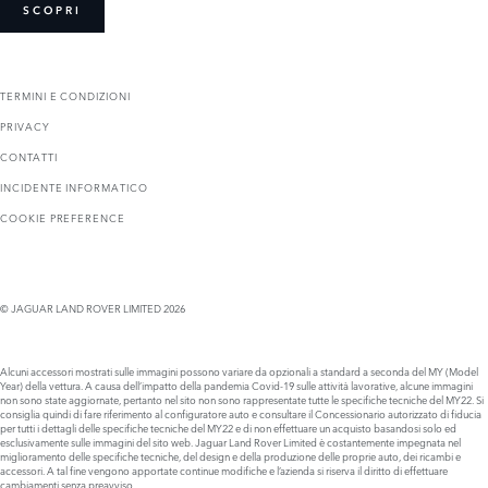
SCOPRI
TERMINI E CONDIZIONI
PRIVACY
CONTATTI
INCIDENTE INFORMATICO
COOKIE PREFERENCE
© JAGUAR LAND ROVER LIMITED 2026
Alcuni accessori mostrati sulle immagini possono variare da opzionali a standard a seconda del MY (Model
Year) della vettura. A causa dell’impatto della pandemia Covid-19 sulle attività lavorative, alcune immagini
non sono state aggiornate, pertanto nel sito non sono rappresentate tutte le specifiche tecniche del MY22. Si
consiglia quindi di fare riferimento al configuratore auto e consultare il Concessionario autorizzato di fiducia
per tutti i dettagli delle specifiche tecniche del MY22 e di non effettuare un acquisto basandosi solo ed
esclusivamente sulle immagini del sito web. Jaguar Land Rover Limited è costantemente impegnata nel
miglioramento delle specifiche tecniche, del design e della produzione delle proprie auto, dei ricambi e
accessori. A tal fine vengono apportate continue modifiche e l’azienda si riserva il diritto di effettuare
cambiamenti senza preavviso.