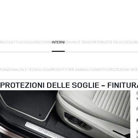
PACCHETTI ACCESSORI
ESTERNI
INTERNI
TRAINO E TRASPORTO
RUOTE ED ACCESSORI
FUNZIONALITÀ E TECNOLOGIA
PRODOTTI PER ANIMALI DOMESTICI
PROTEZIONE INT
PROTEZIONI DELLE SOGLIE - FINITUR