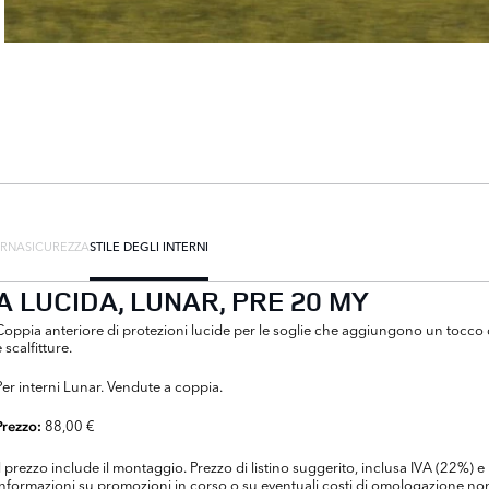
ERNA
SICUREZZA
STILE DEGLI INTERNI
A LUCIDA, LUNAR, PRE 20 MY
Coppia anteriore di protezioni lucide per le soglie che aggiungono un tocco d
e scalfitture.
Per interni Lunar. Vendute a coppia.
88,00 €
Prezzo:
Il prezzo include il montaggio. Prezzo di listino suggerito, inclusa IVA (22%
informazioni su promozioni in corso o su eventuali costi di omologazione non 