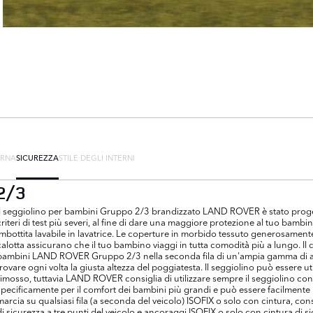
ERNA
SICUREZZA
STILE DEGLI INTERNI
2/3
Il seggiolino per bambini Gruppo 2/3 brandizzato LAND ROVER è stato proge
criteri di test più severi, al fine di dare una maggiore protezione al tuo bam
imbottita lavabile in lavatrice. Le coperture in morbido tessuto generosamente 
calotta assicurano che il tuo bambino viaggi in tutta comodità più a lungo. Il de
bambini LAND ROVER Gruppo 2/3 nella seconda fila di un'ampia gamma di auto
trovare ogni volta la giusta altezza del poggiatesta. Il seggiolino può essere u
rimosso, tuttavia LAND ROVER consiglia di utilizzare sempre il seggiolino con
specificamente per il comfort dei bambini più grandi e può essere facilmente r
marcia su qualsiasi fila (a seconda del veicolo) ISOFIX o solo con cintura, con
di sicurezza a tre punti del veicolo e ancoraggi ISOFIX o solo con cintura di 