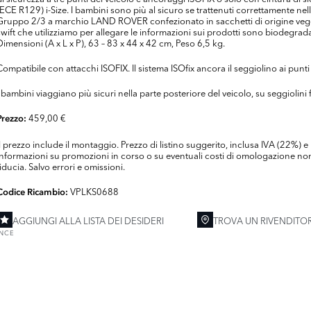
(ECE R129) i-Size. I bambini sono più al sicuro se trattenuti correttamente nell
Gruppo 2/3 a marchio LAND ROVER confezionato in sacchetti di origine vegetale
swift che utilizziamo per allegare le informazioni sui prodotti sono biodegrada
Dimensioni (A x L x P), 63 – 83 x 44 x 42 cm, Peso 6,5 kg.
Compatibile con attacchi ISOFIX. Il sistema ISOfix ancora il seggiolino ai punti
I bambini viaggiano più sicuri nella parte posteriore del veicolo, su seggiolini 
459,00 €
Prezzo:
Il prezzo include il montaggio. Prezzo di listino suggerito, inclusa IVA (22%
informazioni su promozioni in corso o su eventuali costi di omologazione non 
fiducia. Salvo errori e omissioni.
VPLKS0688
Codice Ricambio:
AGGIUNGI ALLA LISTA DEI DESIDERI
TROVA UN RIVENDITO
ENCE