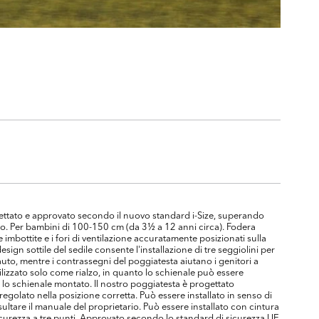
ttato e approvato secondo il nuovo standard i-Size, superando
bino. Per bambini di 100-150 cm (da 3½ a 12 anni circa). Fodera
imbottite e i fori di ventilazione accuratamente posizionati sulla
sign sottile del sedile consente l'installazione di tre seggiolini per
, mentre i contrassegni del poggiatesta aiutano i genitori a
tilizzato solo come rialzo, in quanto lo schienale può essere
 lo schienale montato. Il nostro poggiatesta è progettato
egolato nella posizione corretta. Può essere installato in senso di
sultare il manuale del proprietario. Può essere installato con cintura
sicurezza a tre punti. Approvato secondo lo standard di sicurezza UE