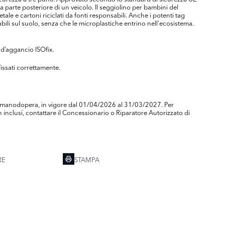
a parte posteriore di un veicolo. Il seggiolino per bambini del
 e cartoni riciclati da fonti responsabili. Anche i potenti tag
bili sul suolo, senza che le microplastiche entrino nell'ecosistema.
 d’aggancio ISOfix.
fissati correttamente.
) e manodopera, in vigore dal 01/04/2026 al 31/03/2027. Per
inclusi, contattare il Concessionario o Riparatore Autorizzato di
RE
STAMPA