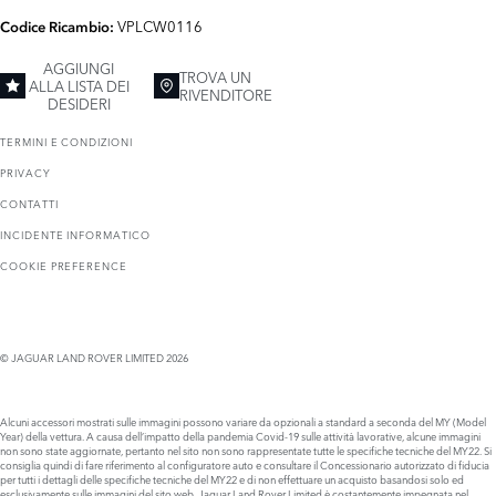
VPLCW0116
Codice Ricambio:
AGGIUNGI
TROVA UN
ALLA LISTA DEI
RIVENDITORE
DESIDERI
TERMINI E CONDIZIONI
PRIVACY
CONTATTI
INCIDENTE INFORMATICO
COOKIE PREFERENCE
© JAGUAR LAND ROVER LIMITED 2026
Alcuni accessori mostrati sulle immagini possono variare da opzionali a standard a seconda del MY (Model
Year) della vettura. A causa dell’impatto della pandemia Covid-19 sulle attività lavorative, alcune immagini
non sono state aggiornate, pertanto nel sito non sono rappresentate tutte le specifiche tecniche del MY22. Si
consiglia quindi di fare riferimento al configuratore auto e consultare il Concessionario autorizzato di fiducia
per tutti i dettagli delle specifiche tecniche del MY22 e di non effettuare un acquisto basandosi solo ed
esclusivamente sulle immagini del sito web. Jaguar Land Rover Limited è costantemente impegnata nel