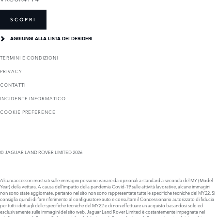
SCOPRI
AGGIUNGI ALLA LISTA DEI DESIDERI
TERMINI E CONDIZIONI
PRIVACY
CONTATTI
INCIDENTE INFORMATICO
COOKIE PREFERENCE
© JAGUAR LAND ROVER LIMITED 2026
Alcuni accessori mostrati sulle immagini possono variare da opzionali a standard a seconda del MY (Model
Year) della vettura. A causa dell’impatto della pandemia Covid-19 sulle attività lavorative, alcune immagini
non sono state aggiornate, pertanto nel sito non sono rappresentate tutte le specifiche tecniche del MY22. Si
consiglia quindi di fare riferimento al configuratore auto e consultare il Concessionario autorizzato di fiducia
per tutti i dettagli delle specifiche tecniche del MY22 e di non effettuare un acquisto basandosi solo ed
esclusivamente sulle immagini del sito web. Jaguar Land Rover Limited è costantemente impegnata nel