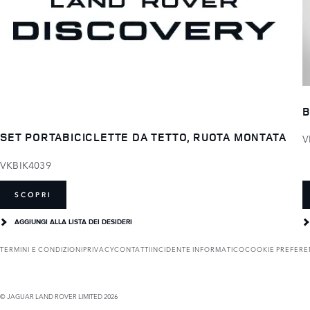
B
SET PORTABICICLETTE DA TETTO, RUOTA MONTATA
V
VKBIK4039
SCOPRI
AGGIUNGI ALLA LISTA DEI DESIDERI
TERMINI E CONDIZIONI
PRIVACY
CONTATTI
INCIDENTE INFORMATICO
COOKIE PREFER
© JAGUAR LAND ROVER LIMITED 2026