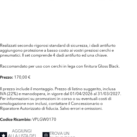
Realizzati secondo rigorosi standard di sicurezza, i dadi antifurto
aggiungono protezione a basso costo ai vostri preziosi cerchi e
pneumatici. Il set comprende 4 dadi antifurto ed una chiave.
Raccomandato per uso con cerchi in lega con finitura Gloss Black.
170,00 €
Prezzo:
Il prezzo include il montaggio. Prezzo di listino suggerito, inclusa
IVA (22%) e manodopera, in vigore dal 01/04/2026 al 31/03/2027.
Per informazioni su promozioni in corso o su eventuali costi di
omologazione non inclusi, contattare il Concessionario o
Riparatore Autorizzato di fiducia. Salvo errori e omissioni.
VPLGW0170
Codice Ricambio:
AGGIUNGI
TROVA UN
ALLA LISTA DEI