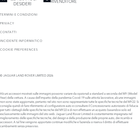
RIVENDITORE
DESIDERI
TERMINI E CONDIZIONI
PRIVACY
CONTATTI
INCIDENTE INFORMATICO
COOKIE PREFERENCES
© JAGUAR LAND ROVER LIMITED 2026
Alcuni accessori mostrati sulle immagini possono variare da opzionali a standard a seconda del MY (Model
Year) della vettura. A causa dell’impatto della pandemia Covid-19 sulle attività lavorative, alcune immagini
non sono state aggiornate, pertanto nel sito non sono rappresentate tutte le specifiche tecniche del MY22. Si
consiglia quindi di fare riferimento al configuratore auto e consultare il Concessionario autorizzato di fiducia
per tutti i dettagli delle specifiche tecniche del MY22 e di non effettuare un acquisto basandosi solo ed
esclusivamente sulle immagini del sito web. Jaguar Land Rover Limited è costantemente impegnata nel
miglioramento delle specifiche tecniche, del design e della produzione delle proprie auto, dei ricambi e
accessori. A tal fine vengono apportate continue modifiche e l’azienda si riserva il diritto di effettuare
cambiamenti senza preavviso.