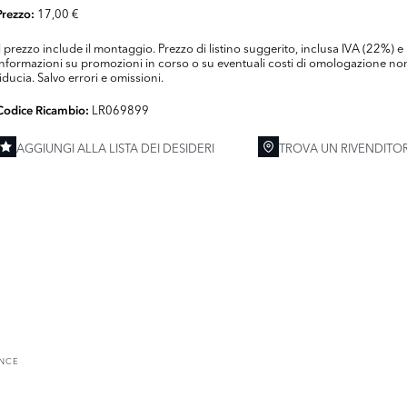
17,00 €
Prezzo:
Il prezzo include il montaggio. Prezzo di listino suggerito, inclusa IVA (22%
informazioni su promozioni in corso o su eventuali costi di omologazione non 
fiducia. Salvo errori e omissioni.
LR069899
Codice Ricambio:
AGGIUNGI ALLA LISTA DEI DESIDERI
TROVA UN RIVENDITO
ENCE