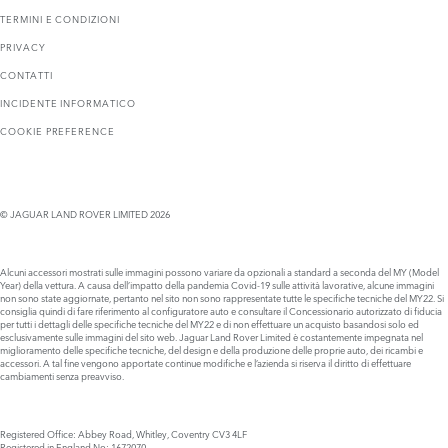
TERMINI E CONDIZIONI
PRIVACY
CONTATTI
INCIDENTE INFORMATICO
COOKIE PREFERENCE
© JAGUAR LAND ROVER LIMITED 2026
Alcuni accessori mostrati sulle immagini possono variare da opzionali a standard a seconda del MY (Model
Year) della vettura. A causa dell’impatto della pandemia Covid-19 sulle attività lavorative, alcune immagini
non sono state aggiornate, pertanto nel sito non sono rappresentate tutte le specifiche tecniche del MY22. Si
consiglia quindi di fare riferimento al configuratore auto e consultare il Concessionario autorizzato di fiducia
per tutti i dettagli delle specifiche tecniche del MY22 e di non effettuare un acquisto basandosi solo ed
esclusivamente sulle immagini del sito web. Jaguar Land Rover Limited è costantemente impegnata nel
miglioramento delle specifiche tecniche, del design e della produzione delle proprie auto, dei ricambi e
accessori. A tal fine vengono apportate continue modifiche e l’azienda si riserva il diritto di effettuare
cambiamenti senza preavviso.
Registered Office: Abbey Road, Whitley, Coventry CV3 4LF
Registered in England No: 1672070