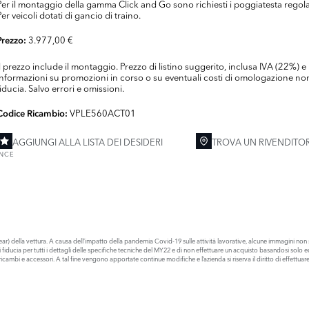
Per il montaggio della gamma Click and Go sono richiesti i poggiatesta regolab
Per veicoli dotati di gancio di traino.
3.977,00 €
Prezzo:
Il prezzo include il montaggio. Prezzo di listino suggerito, inclusa IVA (22%
informazioni su promozioni in corso o su eventuali costi di omologazione non 
fiducia. Salvo errori e omissioni.
VPLE560ACT01
Codice Ricambio:
AGGIUNGI ALLA LISTA DEI DESIDERI
TROVA UN RIVENDITO
ENCE
) della vettura. A causa dell’impatto della pandemia Covid-19 sulle attività lavorative, alcune immagini non s
 di fiducia per tutti i dettagli delle specifiche tecniche del MY22 e di non effettuare un acquisto basandosi s
cambi e accessori. A tal fine vengono apportate continue modifiche e l’azienda si riserva il diritto di effettu