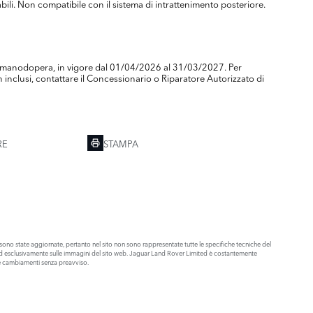
ili. Non compatibile con il sistema di intrattenimento posteriore.
) e manodopera, in vigore dal 01/04/2026 al 31/03/2027. Per
inclusi, contattare il Concessionario o Riparatore Autorizzato di
RE
STAMPA
ono state aggiornate, pertanto nel sito non sono rappresentate tutte le specifiche tecniche del
olo ed esclusivamente sulle immagini del sito web. Jaguar Land Rover Limited è costantemente
are cambiamenti senza preavviso.