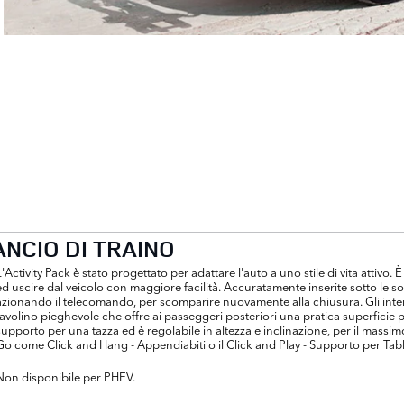
I
ANCIO DI TRAINO
L'Activity Pack è stato progettato per adattare l'auto a uno stile di vita attivo.
ed uscire dal veicolo con maggiore facilità. Accuratamente inserite sotto le s
azionando il telecomando, per scomparire nuovamente alla chiusura. Gli intern
tavolino pieghevole che offre ai passeggeri posteriori una pratica superficie p
supporto per una tazza ed è regolabile in altezza e inclinazione, per il massi
Go come Click and Hang - Appendiabiti o il Click and Play - Supporto per Tabl
Non disponibile per PHEV.