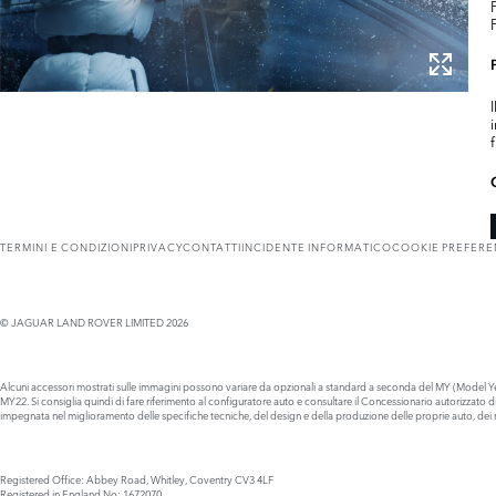
TERMINI E CONDIZIONI
PRIVACY
CONTATTI
INCIDENTE INFORMATICO
COOKIE PREFER
© JAGUAR LAND ROVER LIMITED 2026
Alcuni accessori mostrati sulle immagini possono variare da opzionali a standard a seconda del MY (Model Year
MY22. Si consiglia quindi di fare riferimento al configuratore auto e consultare il Concessionario autorizzato
impegnata nel miglioramento delle specifiche tecniche, del design e della produzione delle proprie auto, dei ri
Registered Office: Abbey Road, Whitley, Coventry CV3 4LF
Registered in England No: 1672070