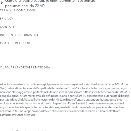
Gancio di traino estraibile elettricamente - Sospensioni
pneumatiche, da 22MY
TERMINI E CONDIZIONI
PRIVACY
CONTATTI
INCIDENTE INFORMATICO
COOKIE PREFERENCE
© JAGUAR LAND ROVER LIMITED 2026
Alcuni accessori mostrati sulle immagini possono variare da opzionali a standard a seconda del MY (Model
Year) della vettura. A causa dell’impatto della pandemia Covid-19 sulle attività lavorative, alcune immagini
non sono state aggiornate, pertanto nel sito non sono rappresentate tutte le specifiche tecniche del MY22. Si
consiglia quindi di fare riferimento al configuratore auto e consultare il Concessionario autorizzato di fiducia
per tutti i dettagli delle specifiche tecniche del MY22 e di non effettuare un acquisto basandosi solo ed
esclusivamente sulle immagini del sito web. Jaguar Land Rover Limited è costantemente impegnata nel
miglioramento delle specifiche tecniche, del design e della produzione delle proprie auto, dei ricambi e
accessori. A tal fine vengono apportate continue modifiche e l’azienda si riserva il diritto di effettuare
cambiamenti senza preavviso.