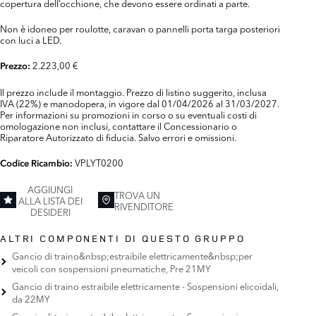
copertura dell’occhione, che devono essere ordinati a parte.
Non è idoneo per roulotte, caravan o pannelli porta targa posteriori
con luci a LED.
2.223,00 €
Prezzo:
Il prezzo include il montaggio. Prezzo di listino suggerito, inclusa
IVA (22%) e manodopera, in vigore dal 01/04/2026 al 31/03/2027.
Per informazioni su promozioni in corso o su eventuali costi di
omologazione non inclusi, contattare il Concessionario o
Riparatore Autorizzato di fiducia. Salvo errori e omissioni.
VPLYT0200
Codice Ricambio:
AGGIUNGI
TROVA UN
ALLA LISTA DEI
RIVENDITORE
DESIDERI
ALTRI COMPONENTI DI QUESTO GRUPPO
Gancio di traino&nbsp;estraibile elettricamente&nbsp;per
veicoli con sospensioni pneumatiche, Pre 21MY
Gancio di traino estraibile elettricamente - Sospensioni elicoidali,
da 22MY