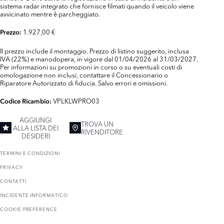
sistema radar integrato che fornisce filmati quando il veicolo viene
avvicinato mentre è parcheggiato.
1.927,00 €
Prezzo:
Il prezzo include il montaggio. Prezzo di listino suggerito, inclusa
IVA (22%) e manodopera, in vigore dal 01/04/2026 al 31/03/2027.
Per informazioni su promozioni in corso o su eventuali costi di
omologazione non inclusi, contattare il Concessionario o
Riparatore Autorizzato di fiducia. Salvo errori e omissioni.
VPLKLWPRO03
Codice Ricambio:
AGGIUNGI
TROVA UN
ALLA LISTA DEI
RIVENDITORE
DESIDERI
TERMINI E CONDIZIONI
PRIVACY
CONTATTI
INCIDENTE INFORMATICO
COOKIE PREFERENCE