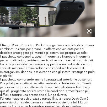
Il Range Rover Protection Pack è una gamma completa di accessori
combinati insieme per creare un'offerta conveniente per chi
desidera proteggere gli interni e gli esterni del proprio veicolo.
Il pacchetto contiene i tappetini in gomma e il tappeto in gomma
per vano di carico, resistenti, realizzati su misura e dai bordi rialzati.
Facili da pulire e da mantenere, i tappetini sono realizzati con uno
speciale materiale antimicrobico che impedisce la crescita di
microrganismi dannosi, assicurando che gli interni rimangano puliti
e igienici.
Il pacchetto comprende anche i paraspruzzi anteriori e posteriori.
Progettati per adattarsi perfettamente allo stile del veicolo. Questi
paraspruzzi sono caratterizzati da un materiale durevole e di alta
qualità, progettato per resistere alle condizioni atmosferiche più
difficili e fornire una protezione di lunga durata.
Per una maggiore sicurezza e tranquillità, la nostra Dash Cam è
provvista di una videocamera anteriore e posteriore full HD, un
sensore G che attiva la registrazione in caso di incidente e un