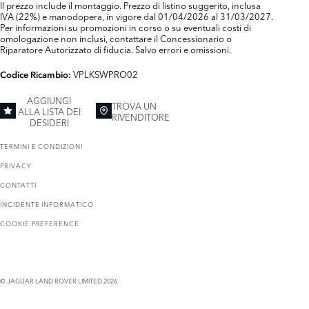
Il prezzo include il montaggio. Prezzo di listino suggerito, inclusa
IVA (22%) e manodopera, in vigore dal 01/04/2026 al 31/03/2027.
Per informazioni su promozioni in corso o su eventuali costi di
omologazione non inclusi, contattare il Concessionario o
Riparatore Autorizzato di fiducia. Salvo errori e omissioni.
VPLKSWPRO02
Codice Ricambio:
AGGIUNGI
TROVA UN
ALLA LISTA DEI
RIVENDITORE
DESIDERI
TERMINI E CONDIZIONI
PRIVACY
CONTATTI
INCIDENTE INFORMATICO
COOKIE PREFERENCE
© JAGUAR LAND ROVER LIMITED 2026