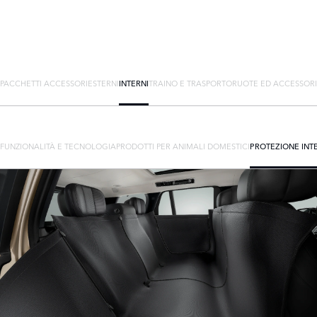
PACCHETTI ACCESSORI
ESTERNI
INTERNI
TRAINO E TRASPORTO
RUOTE ED ACCESSORI
FUNZIONALITÀ E TECNOLOGIA
PRODOTTI PER ANIMALI DOMESTICI
PROTEZIONE INT