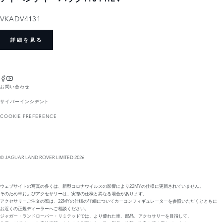
VKADV4131
詳細を見る
お問い合わせ
サイバーインシデント
COOKIE PREFERENCE
© JAGUAR LAND ROVER LIMITED 2026
ウェブサイトの写真の多くは、新型コロナウイルスの影響により22MYの仕様に更新されていません。
そのため車およびアクセサリーは、実際の仕様と異なる場合があります。
アクセサリーご注文の際は、22MYの仕様の詳細についてカーコンフィギュレーターを参照いただくとともに
お近くの正規ディーラーへご相談ください。
ジャガー・ランドローバー・リミテッドでは、より優れた車、部品、アクセサリーを目指して、