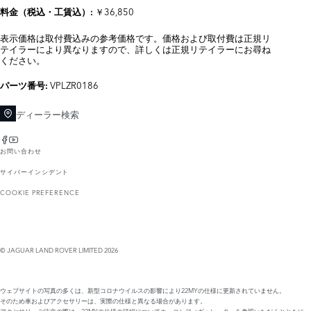
￥36,850
料金（税込・工賃込）:
表示価格は取付費込みの参考価格です。価格および取付費は正規リ
テイラーにより異なりますので、詳しくは正規リテイラーにお尋ね
ください。
VPLZR0186
パーツ番号:
ディーラー検索
お問い合わせ
サイバーインシデント
COOKIE PREFERENCE
© JAGUAR LAND ROVER LIMITED 2026
ウェブサイトの写真の多くは、新型コロナウイルスの影響により22MYの仕様に更新されていません。
そのため車およびアクセサリーは、実際の仕様と異なる場合があります。
アクセサリーご注文の際は、22MYの仕様の詳細についてカーコンフィギュレーターを参照いただくとともに