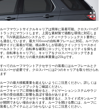
ルーフマウントサイクルキャリアは簡単に装着可能。クロスバーのT
トラックにマウントします。上質な素材製で過酷な環境に対応しま
す。TUV承認済みのシステムで、シティークラッシュテスト要件に
も適合しています。最大100mmの自転車フレームに対応。ルーフの
両サイドに装着が可能。積み降ろしが容易なクイックリリースホイ
ールストラップ。自転車を確実にロックしてセキュリティを保ちま
す。自転車をキャリアに、キャリアをクロスバーにロックできま
す。キャリア当たりの最大自転車重量は20kgです。
すべてのルーフマウントアクセサリーの装着にはルーフレールとク
ロスバーが必要です。クロスバーには2つのキャリアを取り付けられ
ます
ルーフの最大積載重量を超えないようにご注意ください。詳しくは
オーナーズハンドブックをご確認ください。
ルーフキャリアに荷物を載せると、ナビゲーションシステムやラジ
オ等の受信感度に影響を及ぼす場合があります。
ルーフキャリアアクセサリーを装着すると、スライド式サンルーフ
が開閉できない場合があります。ルーフを開ける際には、ルーフに
装着したアイテムとぶつからないようにご注意ください。