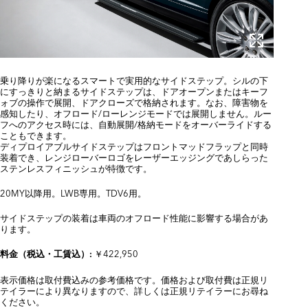
乗り降りが楽になるスマートで実用的なサイドステップ。シルの下
にすっきりと納まるサイドステップは、ドアオープンまたはキーフ
ォブの操作で展開、ドアクローズで格納されます。なお、障害物を
感知したり、オフロード/ローレンジモードでは展開しません。ルー
フへのアクセス時には、自動展開/格納モードをオーバーライドする
こともできます。
ディプロイアブルサイドステップはフロントマッドフラップと同時
装着でき、レンジローバーロゴをレーザーエッジングであしらった
ステンレスフィニッシュが特徴です。
20MY以降用。LWB専用。TDV6用。
サイドステップの装着は車両のオフロード性能に影響する場合があ
ります。
￥422,950
料金（税込・工賃込）:
表示価格は取付費込みの参考価格です。価格および取付費は正規リ
テイラーにより異なりますので、詳しくは正規リテイラーにお尋ね
ください。