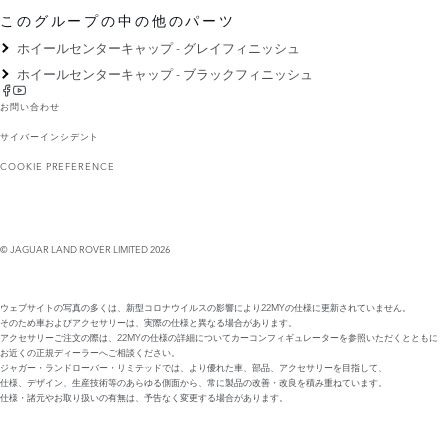
このグループの中の他のパーツ
ホイールセンターキャップ - グレイフィニッシュ
ホイールセンターキャップ - ブラックフィニッシュ
お問い合わせ
サイバーインシデント
COOKIE PREFERENCE
© JAGUAR LAND ROVER LIMITED 2026
ウェブサイトの写真の多くは、新型コロナウイルスの影響により22MYの仕様に更新されていません。
そのため車およびアクセサリーは、実際の仕様と異なる場合があります。
アクセサリーご注文の際は、22MYの仕様の詳細についてカーコンフィギュレーターを参照いただくとともに
お近くの正規ディーラーへご相談ください。
ジャガー・ランドローバー・リミテッドでは、より優れた車、部品、アクセサリーを目指して、
仕様、デザイン、生産技術等のあらゆる側面から、常に製品の改善・改良を積み重ねています。
仕様・諸元やお取り扱いの有無は、予告なく変更する場合があります。