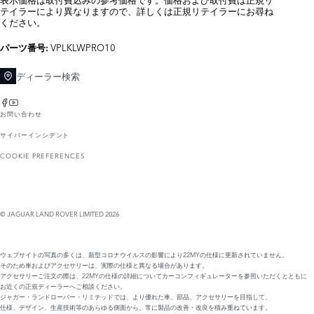
テイラーにより異なりますので、詳しくは正規リテイラーにお尋ね
ください。
VPLKLWPRO10
パーツ番号:
ディーラー検索
お問い合わせ
サイバーインシデント
COOKIE PREFERENCES
© JAGUAR LAND ROVER LIMITED 2026
ウェブサイトの写真の多くは、新型コロナウイルスの影響により22MYの仕様に更新されていません。
そのため車およびアクセサリーは、実際の仕様と異なる場合があります。
アクセサリーご注文の際は、22MYの仕様の詳細についてカーコンフィギュレーターを参照いただくとともに
お近くの正規ディーラーへご相談ください。
ジャガー・ランドローバー・リミテッドでは、より優れた車、部品、アクセサリーを目指して、
仕様、デザイン、生産技術等のあらゆる側面から、常に製品の改善・改良を積み重ねています。