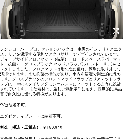
レンジローバー プロテクションパックは、車両のインテリアとエク
ステリアを保護する便利なアクセサリーでデザインされています。
ディープサイドフロアマット（抗菌）、ロードスペースラバーマッ
ト（抗菌）、グロスブラック マッドフラップ(フロント、リア)をセ
レクトしました。フロアマットは耐久性に優れ、簡単に取り外して
清掃できます。また抗菌の機能があり、車内を清潔で衛生的に保ち
ます。グロスブラックのフロントマッドフラップとリアマッドフラ
ップは、車のスタイリングにシームレスにフィットするように設計
されています。 また素材は、厳しい気象条件に耐え、長期的に高品
質で耐久性に優れる特徴があります。
SVは装着不可。
エグゼクティブシートは装着不可。
￥180,840
料金（税込・工賃込）:
表示価格は取付費込みの参考価格です。価格および取付費は正規リ