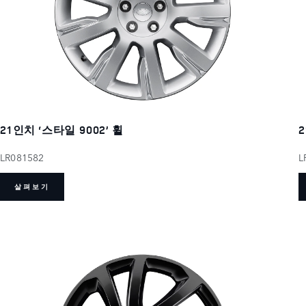
21인치 ‘스타일 9002’ 휠
LR081582
L
살펴보기