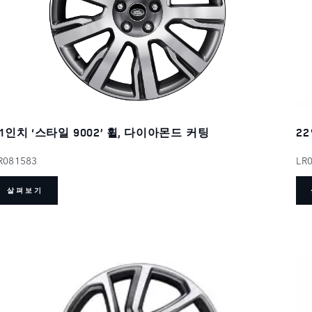
22
21인치 ‘스타일 9002’ 휠, 다이아몬드 커팅
LR
R081583
살펴보기