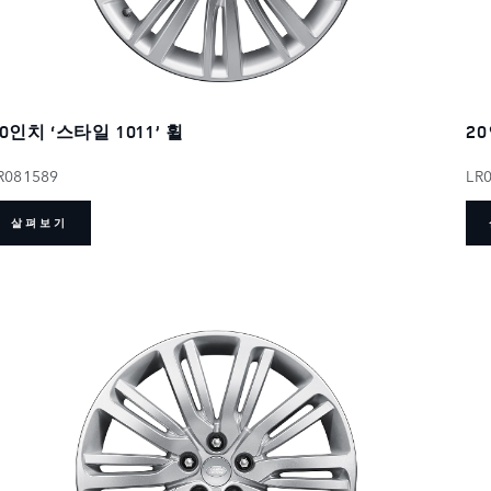
0인치 ‘스타일 1011’ 휠
20
R081589
LR
살펴보기