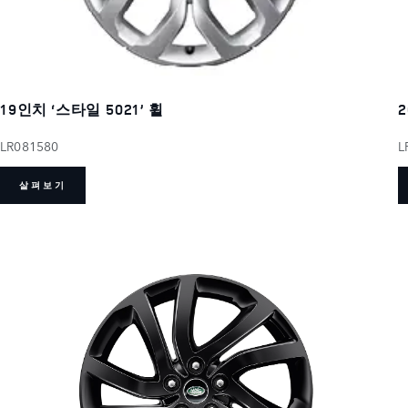
19인치 ‘스타일 5021’ 휠
2
LR081580
L
살펴보기