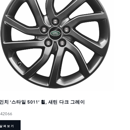
인치 ‘스타일 5011’ 휠, 새틴 다크 그레이
142066
살펴보기