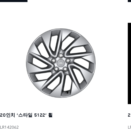
20인치 ‘스타일 5122’ 휠
2
LR142062
L