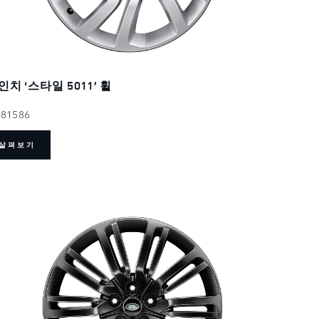
인치 ‘스타일 5011’ 휠
081586
살펴보기