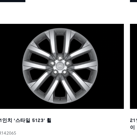
1인치 ‘스타일 5123’ 휠
2
이
R142065