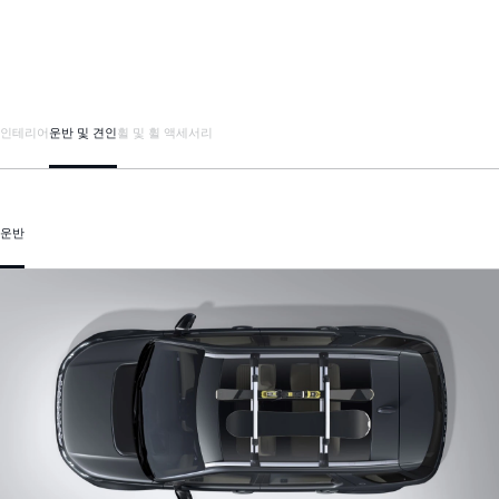
인테리어
운반 및 견인
휠 및 휠 액세서리
운반