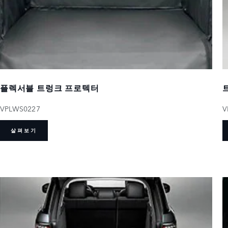
플렉서블 트렁크 프로텍터
VPLWS0227
V
살펴보기