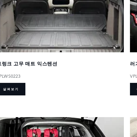
트렁크 고무 매트 익스텐션
러
PLWS0223
VP
살펴보기