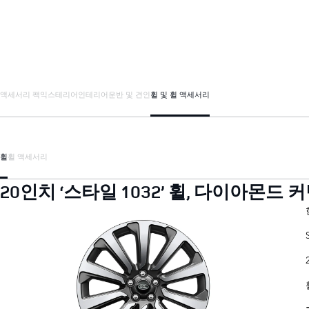
액세서리 팩
익스테리어
인테리어
운반 및 견인
휠 및 휠 액세서리
휠
휠 액세서리
20인치 ‘스타일 1032’ 휠, 다이아몬드 