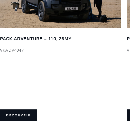
PACK ADVENTURE - 110, 26MY
P
VKADV4047
V
DÉCOUVRIR