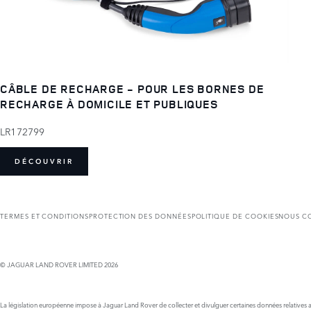
CÂBLE DE RECHARGE - POUR LES BORNES DE
RECHARGE À DOMICILE ET PUBLIQUES
LR172799
DÉCOUVRIR
TERMES ET CONDITIONS
PROTECTION DES DONNÉES
POLITIQUE DE COOKIES
NOUS C
© JAGUAR LAND ROVER LIMITED 2026
La législation européenne impose à Jaguar Land Rover de collecter et divulguer certaines données relatives au