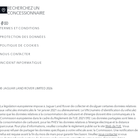
RECHERCHEZ UN
CONCESSIONNAIRE
TERMES ET CONDITIONS
PROTECTION DES DONNÉES
POLITIQUE DE COOKIES
NOUS CONTACTER
INCIDENT INFORMATIQUE
© JAGUAR LAND ROVER LIMITED 2026
La législation européenne impose à Jaguar Land Rover de collecter et divulguer certaines données relatives
aux véhicules immatriculés le 1er janvier 2021 ou ultérieurement. Le VIN (numéro d’identification du véhicule)
ainsi que les données relatives à la consommation de carburant et d’énergie doivent être communiqués à la
Commission européenne dans le cadre du Règlement de l’UE 2021/392. Les données partagées sont liées à
la consommation de carburant, pour les PHEV les données relatives à l’énergie électrique et la distance
parcourue. Pour plus d’informations, veuillez consulter le règlement publié sur le site
Web de l’UE
. Vous
pouvez refuser de partager les données spécifiques à votre véhicule avec la Commission. Une notification de
refus est requise avant la fin du mois de mars pour garantir l’exclusion. Veuillez
nous contacter
si vous
souhaitez refuser le partage de données en fournissant votre VIN et votre numéro d’immatriculation.