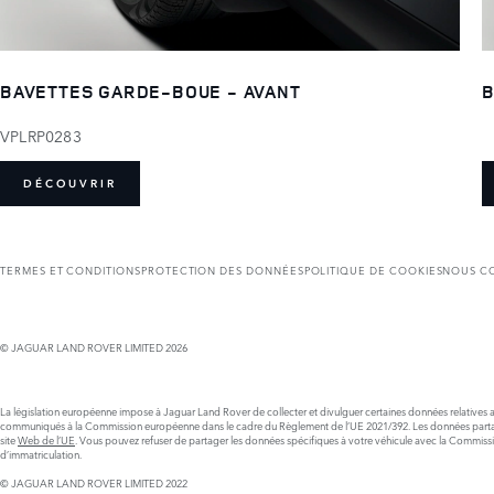
BAVETTES GARDE-BOUE - AVANT
B
VPLRP0283
DÉCOUVRIR
TERMES ET CONDITIONS
PROTECTION DES DONNÉES
POLITIQUE DE COOKIES
NOUS C
© JAGUAR LAND ROVER LIMITED 2026
La législation européenne impose à Jaguar Land Rover de collecter et divulguer certaines données relatives au
communiqués à la Commission européenne dans le cadre du Règlement de l’UE 2021/392. Les données partagées so
site
Web de l’UE
. Vous pouvez refuser de partager les données spécifiques à votre véhicule avec la Commission.
d’immatriculation.
© JAGUAR LAND ROVER LIMITED 2022