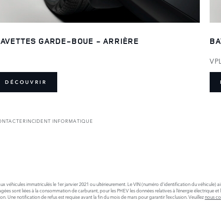
AVETTES GARDE-BOUE - ARRIÈRE
BA
VP
DÉCOUVRIR
ONTACTER
INCIDENT INFORMATIQUE
x véhicules immatriculés le 1er janvier 2021 ou ultérieurement. Le VIN (numéro d’identification du véhicule) a
nt liées à la consommation de carburant, pour les PHEV les données relatives à l’énergie électrique et la di
 Une notification de refus est requise avant la fin du mois de mars pour garantir l’exclusion. Veuillez
nous co