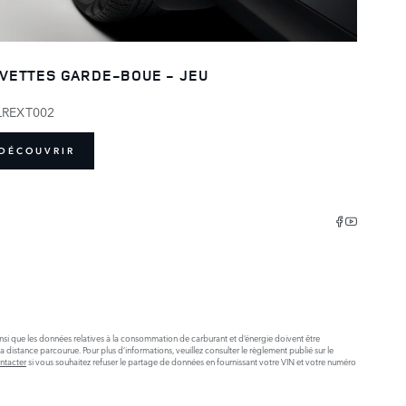
VETTES GARDE-BOUE - JEU
LREXT002
DÉCOUVRIR
insi que les données relatives à la consommation de carburant et d’énergie doivent être
stance parcourue. Pour plus d’informations, veuillez consulter le règlement publié sur le
ntacter
si vous souhaitez refuser le partage de données en fournissant votre VIN et votre numéro