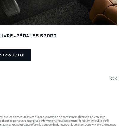
UVRE-PÉDALES SPORT
DÉCOUVRIR
insi que les données relatives à la consommation de carburant et d’énergie doivent être
stance parcourue. Pour plus d’informations, veuillez consulter le règlement publié sur le
ntacter
si vous souhaitez refuser le partage de données en fournissant votre VIN et votre numéro