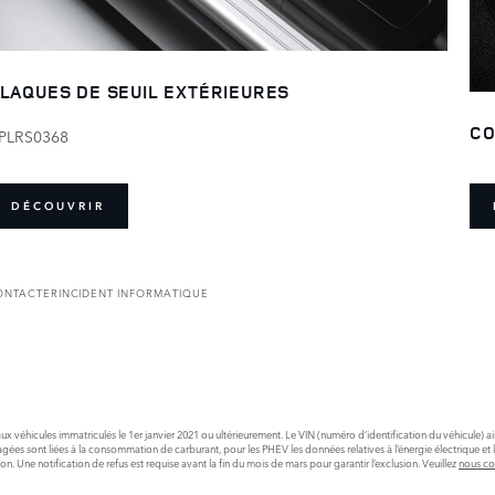
LAQUES DE SEUIL EXTÉRIEURES
CO
PLRS0368
DÉCOUVRIR
ONTACTER
INCIDENT INFORMATIQUE
x véhicules immatriculés le 1er janvier 2021 ou ultérieurement. Le VIN (numéro d’identification du véhicule) a
nt liées à la consommation de carburant, pour les PHEV les données relatives à l’énergie électrique et la di
 Une notification de refus est requise avant la fin du mois de mars pour garantir l’exclusion. Veuillez
nous co