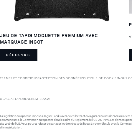
P
JEU DE TAPIS MOQUETTE PREMIUM AVEC
V
MARQUAGE INGOT
DÉCOUVRIR
TERMES ET CONDITIONS
PROTECTION DES DONNÉES
POLITIQUE DE COOKIES
NOUS C
© JAGUAR LAND ROVER LIMITED 2026
La législation européenne impose à Jaguar Land Rover de collecter et divulguer certaines données relatives au
communiqués à la Commission européenne dans le cadre du Règlement de l’UE 2021/392. Les données partagées so
site
Web de l’UE
. Vous pouvez refuser de partager les données spécifiques à votre véhicule avec la Commission.
d’immatriculation.