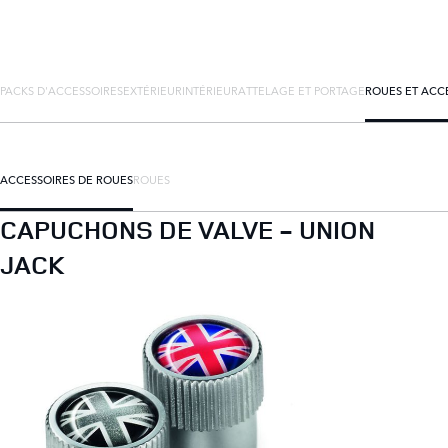
PACKS D'ACCESSOIRES
EXTÉRIEUR
INTÉRIEUR
ATTELAGE ET PORTAGE
ROUES ET ACC
ACCESSOIRES DE ROUES
ROUES
CAPUCHONS DE VALVE - UNION
JACK