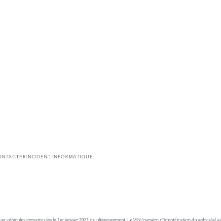
ONTACTER
INCIDENT INFORMATIQUE
x véhicules immatriculés le 1er janvier 2021 ou ultérieurement. Le VIN (numéro d’identification du véhicule) a