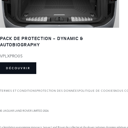
PACK DE PROTECTION - DYNAMIC &
AUTOBIOGRAPHY
VPLXPRO05
DÉCOUVRIR
TERMES ET CONDITIONS
PROTECTION DES DONNÉES
POLITIQUE DE COOKIES
NOUS C
© JAGUAR LAND ROVER LIMITED 2026
La législation européenne impose à Jaguar Land Rover de collecter et divulguer certaines données relatives au