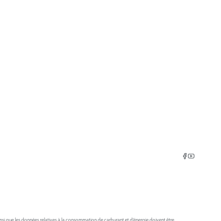
insi que les données relatives à la consommation de carburant et d’énergie doivent être