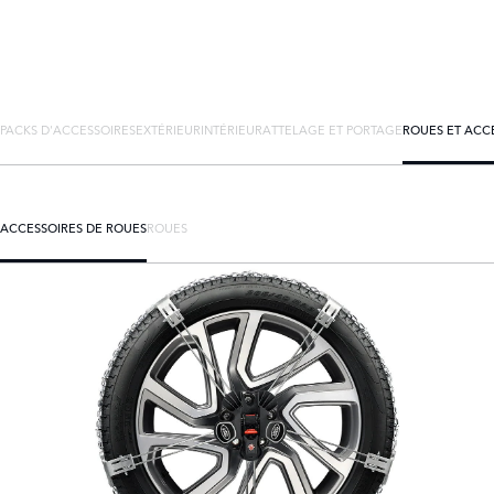
PACKS D'ACCESSOIRES
EXTÉRIEUR
INTÉRIEUR
ATTELAGE ET PORTAGE
ROUES ET ACC
ACCESSOIRES DE ROUES
ROUES