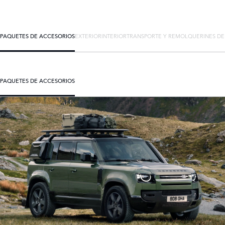
PAQUETES DE ACCESORIOS
EXTERIOR
INTERIOR
TRANSPORTE Y REMOLQUE
RINES D
PAQUETES DE ACCESORIOS