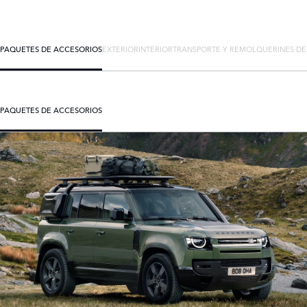
PAQUETES DE ACCESORIOS
EXTERIOR
INTERIOR
TRANSPORTE Y REMOLQUE
RINES D
PAQUETES DE ACCESORIOS