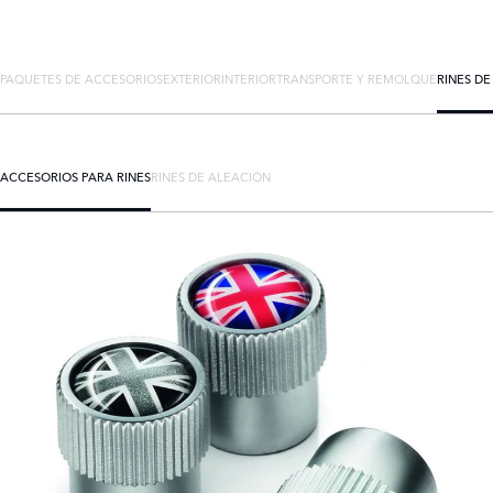
PAQUETES DE ACCESORIOS
EXTERIOR
INTERIOR
TRANSPORTE Y REMOLQUE
RINES D
ACCESORIOS PARA RINES
RINES DE ALEACIÓN