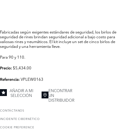
Fabricadas según exigentes estándares de seguridad, los birlos de
seguridad de rines brindan seguridad adicional a bajo costo para
valiosas rines y neumáticos. El kit incluye un set de cinco birlos de
seguridad y una herramienta lleve.
Para 90 y 110.
$5,434.00
Precio:
VPLEW0163
Referencia:
AÑADIR A MI
ENCONTRAR
SELECCIÓN
UN
DISTRIBUIDOR
CONTÁCTANOS
INCIDENTE CIBERNÉTICO
COOKIE PREFERENCE