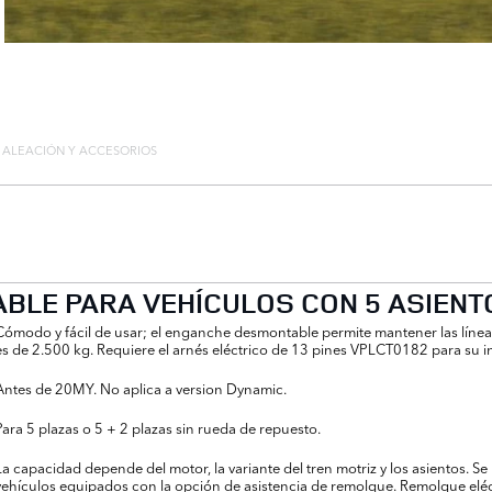
E ALEACIÓN Y ACCESORIOS
LE PARA VEHÍCULOS CON 5 ASIENT
Cómodo y fácil de usar; el enganche desmontable permite mantener las línea
es de 2.500 kg. Requiere el arnés eléctrico de 13 pines VPLCT0182 para su ins
Antes de 20MY. No aplica a version Dynamic.
Para 5 plazas o 5 + 2 plazas sin rueda de repuesto.
La capacidad depende del motor, la variante del tren motriz y los asientos. S
vehículos equipados con la opción de asistencia de remolque. Remolque elé