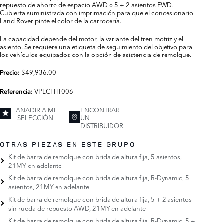
repuesto de ahorro de espacio AWD o 5 + 2 asientos FWD.
Cubierta suministrada con imprimación para que el concesionario
Land Rover pinte el color de la carrocería.
La capacidad depende del motor, la variante del tren motriz y el
asiento. Se requiere una etiqueta de seguimiento del objetivo para
los vehículos equipados con la opción de asistencia de remolque.
$49,936.00
Precio:
VPLCFHT006
Referencia:
AÑADIR A MI
ENCONTRAR
SELECCIÓN
UN
DISTRIBUIDOR
OTRAS PIEZAS EN ESTE GRUPO
Kit de barra de remolque con brida de altura fija, 5 asientos,
21MY en adelante
Kit de barra de remolque con brida de altura fija, R-Dynamic, 5
asientos, 21MY en adelante
Kit de barra de remolque con brida de altura fija, 5 + 2 asientos
sin rueda de repuesto AWD, 21MY en adelante
Kit de barra de remolque con brida de altura fija, R-Dynamic, 5 +