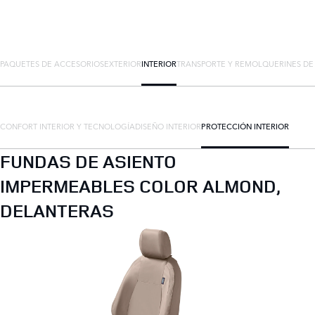
PAQUETES DE ACCESORIOS
EXTERIOR
INTERIOR
TRANSPORTE Y REMOLQUE
RINES D
CONFORT INTERIOR Y TECNOLOGÍA
DISEÑO INTERIOR
PROTECCIÓN INTERIOR
FUNDAS DE ASIENTO
IMPERMEABLES COLOR ALMOND,
DELANTERAS